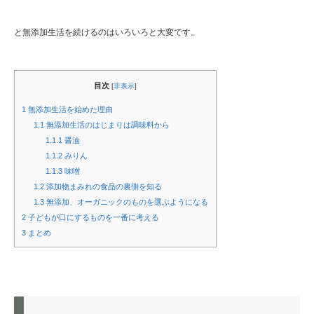
と無添加生活を続けるのはいろいろと大変です。
目次
[
非表示
]
1
無添加生活を始めた理由
1.1
無添加生活のはじまりは調味料から
1.1.1
醤油
1.1.2
みりん
1.1.3
味噌
1.2
添加物まみれの食品の裏側を知る
1.3
無添加、オーガニックのものを選ぶようになる
2
子どもが口にするものを一番に考える
3
まとめ