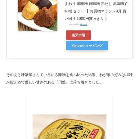
まわり 米味噌 麹味噌 赤だし 赤味噌 白
味噌 セット 【 お買物マラソン9月 買
い回り 1000円ぽっきり 】
created by
Rinker
楽天市場
Yahooショッピング
そのあと味噌屋さんでいろいろ味噌を食べ比べた結果、わが家の好みは塩味
が控えめで優しい甘さのある『円熟』に落ち着きました。