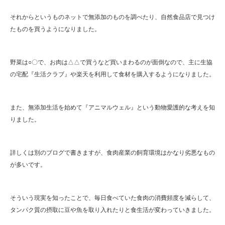
それからというものネットで無添加のものを調べたり、自然食品店で見つけ
たものを買うようになりました。
野菜は○〇で、お肉は△△で買うなど買いまわるのが面倒なので、主に生協
の宅配『生活クラブ』や楽天を利用して食材を購入するようになりました。
また、無添加生活を始めて『アニマルウェル』という動物愛護的な考えを知
りました。
詳しくは別のブログで書きますが、食肉産業の飼育環境はかなり劣悪なもの
が多いです。
そういう現実を知ったことで、毎日食べていた食肉の消費頻度を減らして、
タンパク質の摂取に豆や魚を取り入れたりと食生活が変わっていきました。